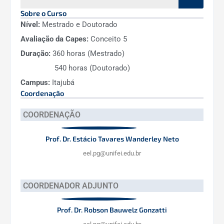
Sobre o Curso
Red Iberoamericana de Generación Distribuida y
Nível:
Mestrado e Doutorado
Microrredes Eléctricas Inteligentes (RIGMEI)
Avaliação da Capes:
Conceito 5
Duração:
360 horas (Mestrado)
2019
540 horas (Doutorado)
Campus:
Itajubá
Coordenação
–
COORDENAÇÃO
Teoria de Singularidades e Aplicações à Geometria
Diferencial, Equações Diferenciais e Visão
Prof. Dr. Estácio Tavares Wanderley Neto
Computacional
eel.pg@unifei.edu.br
2019
COORDENADOR ADJUNTO
Prof. Dr. Robson Bauwelz Gonzatti
–