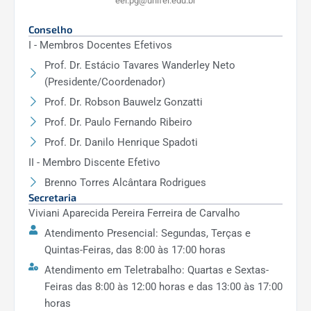
eel.pg@unifei.edu.br
Automatização de Parâmetros de Controle Visando à
Conselho
Estabilidade em Sistemas Elétricos de Potência
I - Membros Docentes Efetivos
Prof. Dr. Estácio Tavares Wanderley Neto
(Presidente/Coordenador)
2018
Prof. Dr. Robson Bauwelz Gonzatti
Prof. Dr. Paulo Fernando Ribeiro
–
Prof. Dr. Danilo Henrique Spadoti
II - Membro Discente Efetivo
Desenvolvimento de Filtros Ativos de Potência para
Brenno Torres Alcântara Rodrigues
Microgrids
Secretaria
Viviani Aparecida Pereira Ferreira de Carvalho
2018
Atendimento Presencial: Segundas, Terças e
Quintas-Feiras, das 8:00 às 17:00 horas
–
Atendimento em Teletrabalho: Quartas e Sextas-
Feiras das 8:00 às 12:00 horas e das 13:00 às 17:00
horas
Desenvolvimento e Aperfeiçoamento de Módulos de