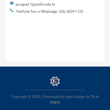
posgrad.1@unifei.edu.br
Rádio para Internet das Coisas
Telefone fixo e Whatsapp: (35) 3629-1123
2018
–
Dispositivos de RF Baseados em Fotônica
2018
–
Novos métodos de modelagem e identificação de
Copyright © 2026 | Desenvolvido pela Equipe de
TI
da
parâmetros em máquinas síncronas
PRPG