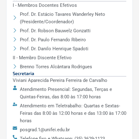
I - Membros Docentes Efetivos
2012
Prof. Dr. Estácio Tavares Wanderley Neto
(Presidente/Coordenador)
75
Prof. Dr. Robson Bauwelz Gonzatti
Prof. Dr. Paulo Fernando Ribeiro
66
Prof. Dr. Danilo Henrique Spadoti
II - Membro Discente Efetivo
2013
Brenno Torres Alcântara Rodrigues
Secretaria
Viviani Aparecida Pereira Ferreira de Carvalho
66
Atendimento Presencial: Segundas, Terças e
Quintas-Feiras, das 8:00 às 17:00 horas
65
Atendimento em Teletrabalho: Quartas e Sextas-
Feiras das 8:00 às 12:00 horas e das 13:00 às 17:00
2014
horas
posgrad.1@unifei.edu.br
71
Telefone fixo e Whatsapp: (35) 3629-1123