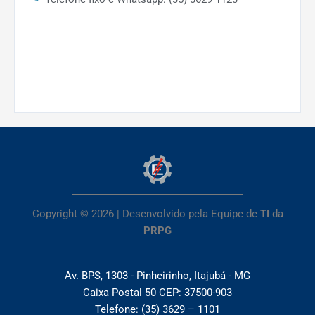
74
2015
80
67
2016
Copyright © 2026 | Desenvolvido pela Equipe de
TI
da
PRPG
95
Av. BPS, 1303 - Pinheirinho, Itajubá - MG
Caixa Postal 50 CEP: 37500-903
68
Telefone: (35) 3629 – 1101