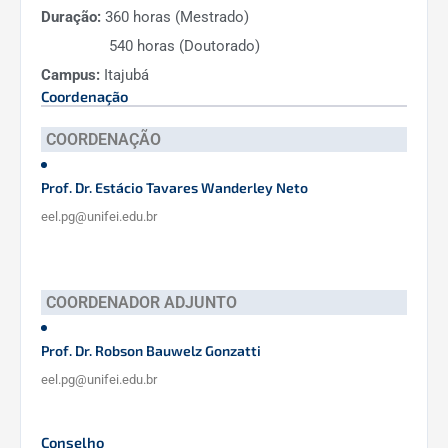
Duração:
360 horas (Mestrado)
540 horas (Doutorado)
2019
Campus:
Itajubá
Coordenação
24
COORDENAÇÃO
15
Prof. Dr. Estácio Tavares Wanderley Neto
eel.pg@unifei.edu.br
2020 (Agosto)
13
COORDENADOR ADJUNTO
Prof. Dr. Robson Bauwelz Gonzatti
4
eel.pg@unifei.edu.br
Discentes (computados a partir de 2012)
Conselho