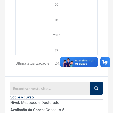
20
16
2017
37
Última atualização em:
24/07/2026
14
2018
33
Sobre o Curso
Nível:
Mestrado e Doutorado
Avaliação da Capes:
Conceito 5
11