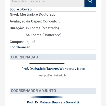
Sobre o Curso
Como funciona o aproveitamento de
Nível:
Mestrado e Doutorado
créditos?
Avaliação da Capes:
Conceito 5
Duração:
360 horas (Mestrado)
540 horas (Doutorado)
Campus:
Itajubá
Coordenação
COORDENAÇÃO
Como funciona o agendamento da banca
Prof. Dr. Estácio Tavares Wanderley Neto
de defesa?
eel.pg@unifei.edu.br
COORDENADOR ADJUNTO
Prof. Dr. Robson Bauwelz Gonzatti