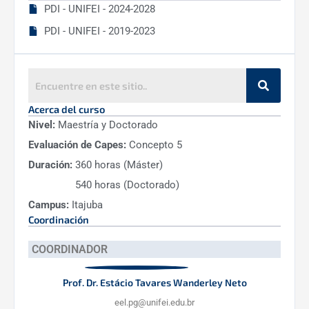
PDI - UNIFEI - 2024-2028
PDI - UNIFEI - 2019-2023
Acerca del curso
Nivel:
Maestría y Doctorado
Evaluación de Capes:
Concepto 5
Reglas, Resoluciones y Reglamentos
Duración:
360 horas (Máster)
540 horas (Doctorado)
Horarios
Campus:
Itajuba
Coordinación
Directrices
COORDINADOR
Actas
Prof. Dr. Estácio Tavares Wanderley Neto
Plan de Desarrollo Institucional (PDI)
eel.pg@unifei.edu.br